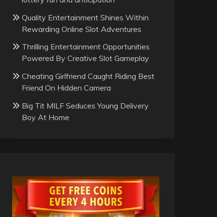
Quality Entertainment Shines Within
Rewarding Online Slot Adventures
Thrilling Entertainment Opportunities
Powered By Creative Slot Gameplay
Cheating Girlfriend Caught Riding Best
Friend On Hidden Camera
Big Tit MILF Seduces Young Delivery
Boy At Home