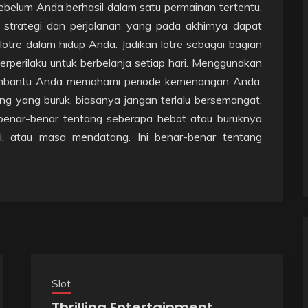
belum Anda berhasil dalam satu permainan tertentu.
strategi dan perjalanan yang pada akhirnya dapat
lotre dalam hidup Anda. Jadikan lotre sebagai bagian
erperilaku untuk berbelanja setiap hari. Menggunakan
mbantu Anda memahami periode kemenangan Anda.
ng yang buruk, biasanya jangan terlalu bersemangat.
k benar-benar tentang seberapa hebat atau buruknya
ni, atau masa mendatang. Ini benar-benar tentang
Slot
Thrilling Entertainment