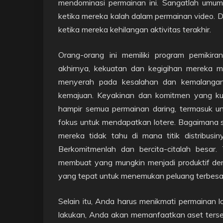
mendominasi permainan ini. Sangatlah umum 
ketika mereka kalah dalam permainan video. Di 
ketika mereka kehilangan aktivitas terakhir.
Orang-orang ini memiliki program pemik
akhirnya, kekuatan dan kegigihan mereka 
menyerah pada kesalahan dan kemalanga
kemajuan. Keyakinan dan komitmen yang k
hampir semua permainan daring, termasuk unt
fokus untuk mendapatkan lotere. Bagaimana s
mereka tidak tahu di mana titik distribusin
Berkomitmenlah dan bercita-citalah besar
membuat yang mungkin menjadi produktif deng
yang tepat untuk menemukan peluang terbesa
Selain itu, Anda harus menikmati permainan 
lakukan, Anda akan memanfaatkan aset ters