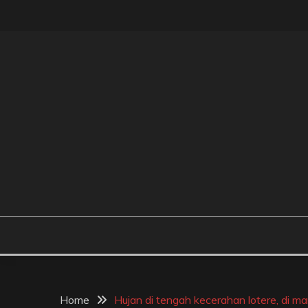
Skip
to
content
MR BEAN BODYCAR
Home
Hujan di tengah kecerahan lotere, di m