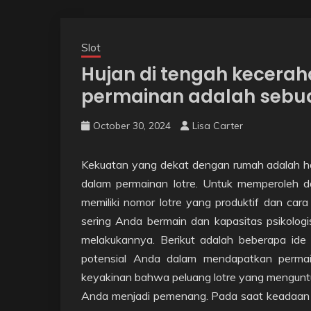
Slot
Hujan di tengah keceraha
permainan adalah sebu
October 30, 2024
Lisa Carter
Kekuatan yang dekat dengan rumah adalah 
dalam permainan lotre. Untuk memperoleh 
memiliki nomor lotre yang produktif dan cara l
sering Anda bermain dan kapasitas psikolo
melakukannya. Berikut adalah beberapa id
potensial Anda dalam mendapatkan permain
keyakinan bahwa peluang lotre yang mengun
Anda menjadi pemenang. Pada saat keadaan m